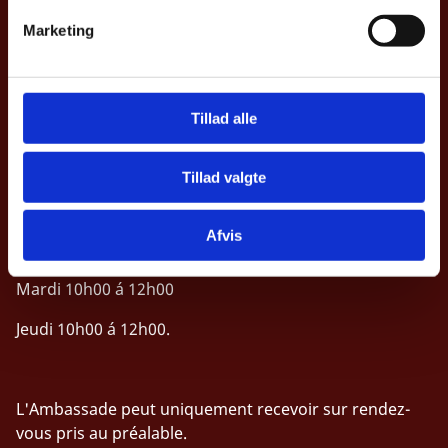
v
Marketing
a
Déclaration d'accessibilité (en danois)
l
g
Tillad alle
Contact
Tillad valgte
Les horaires de contact téléphonique à l’ambassade
sont:
Afvis
Dimanche 10h00 à 12h00
Mardi 10h00 á 12h00
Jeudi 10h00 á 12h00.
L'Ambassade peut uniquement recevoir sur rendez-
vous pris au préalable.