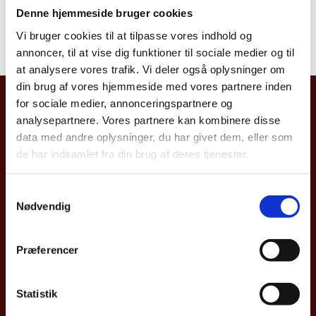
En cas d’urgence vous pouvez contacter le Centre
Denne hjemmeside bruger cookies
Global Operations à Copenhague sur +45 33 92 11 12
Vi bruger cookies til at tilpasse vores indhold og
ou
BBB@um.dk
.
annoncer, til at vise dig funktioner til sociale medier og til
at analysere vores trafik. Vi deler også oplysninger om
din brug af vores hjemmeside med vores partnere inden
for sociale medier, annonceringspartnere og
Ambassade Royale du Danemark
analysepartnere. Vores partnere kan kombinere disse
07, Chemin Doudou Mokhtar
data med andre oplysninger, du har givet dem, eller som
de har indsamlet fra din brug af deres tjenester.
Ben Aknoun
Alger
S
Nødvendig
a
m
t
Téléphone: +213 (0) 770 082 310
Præferencer
y
Fax: +213 (0) 23 23 86 05
k
k
Statistik
E-mail
:
algamb@um.dk
e