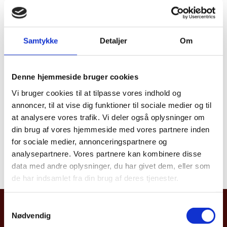
Monggaard, va présenter une conférence sur la façon
dont la critique de cinéma peut contribuer à élever la
scène cinématographique nationale au niveau
Samtykke
Detaljer
Om
international, en s’appuyant sur les exemples danois
comme Lars v. Trier, Thomas Vinterberg et Susanne
Bier. Vous porrez vous renseigner sur Jil Cilima et le
Denne hjemmeside bruger cookies
programme sur: http://www.eunic-algeria.com/
Vi bruger cookies til at tilpasse vores indhold og
Jil Cilima offre, dans le cadre de l’EUNIC, une semaine
annoncer, til at vise dig funktioner til sociale medier og til
de rencontres des critiques de cinéma en Algérie.
Visé
at analysere vores trafik. Vi deler også oplysninger om
vers la critique cinématographique, les évènements
din brug af vores hjemmeside med vores partnere inden
faciliteront la discussion sur plusieurs thématiques
for sociale medier, annonceringspartnere og
pertinents à travers de films contemporains et
analysepartnere. Vores partnere kan kombinere disse
anciens.
data med andre oplysninger, du har givet dem, eller som
de har indsamlet fra din brug af deres tjenester.
S
Ambassade Royale du Danemark
Nødvendig
a