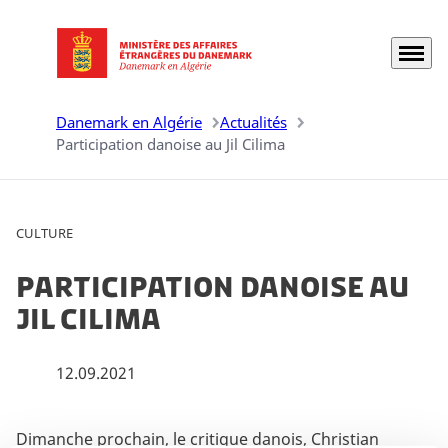
Menu
Aller à la page d'accueil
Danemark en Algérie
Actualités
Participation danoise au Jil Cilima
CULTURE
Participation danoise au
Jil Cilima
12.09.2021
Par
Dimanche prochain, le critique danois, Christian