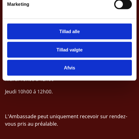
Marketing
a
Déclaration d'accessibilité (en danois)
l
g
Tillad alle
Contact
Les horaires de contact téléphonique à l’ambassade
Tillad valgte
sont:
Dimanche 10h00 à 12h00
Afvis
Mardi 10h00 á 12h00
Jeudi 10h00 á 12h00.
L'Ambassade peut uniquement recevoir sur rendez-
vous pris au préalable.