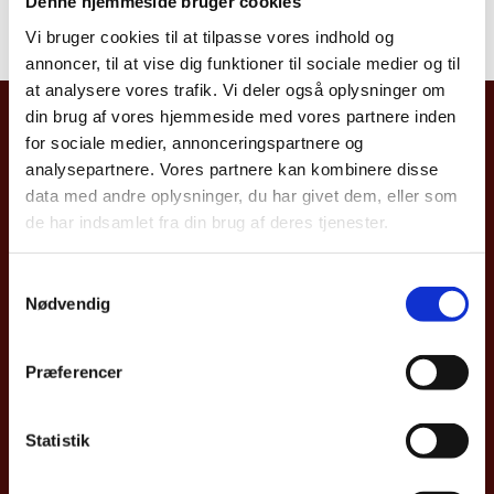
Denne hjemmeside bruger cookies
Sur ce
lien
vous trouverez la liste actuelle des droits
consulaires.
Vi bruger cookies til at tilpasse vores indhold og
annoncer, til at vise dig funktioner til sociale medier og til
at analysere vores trafik. Vi deler også oplysninger om
din brug af vores hjemmeside med vores partnere inden
Ambassade Royale du Danemark
for sociale medier, annonceringspartnere og
07, Chemin Doudou Mokhtar
analysepartnere. Vores partnere kan kombinere disse
data med andre oplysninger, du har givet dem, eller som
Ben Aknoun
de har indsamlet fra din brug af deres tjenester.
Alger
S
Nødvendig
a
m
Téléphone: +213 (0) 770 082 310
t
Præferencer
y
Fax: +213 (0) 23 23 86 05
k
E-mail
:
algamb@um.dk
k
Statistik
e
v