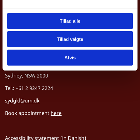
l
g
Tillad alle
Royal Danish Consulate General, Sydney
Tillad valgte
Level 33, Suite 33.02
Afvis
1 O'Connell Street
Sydney, NSW 2000
Tel.: +61 2 9247 2224
sydgkl@um.dk
Book appointment
here
Accessibility statement (in Danish)