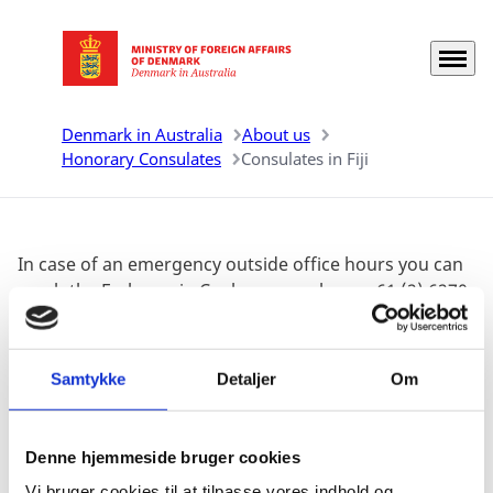
Menu
Go to frontpage
Denmark in Australia
About us
Honorary Consulates
Consulates in Fiji
In case of an emergency outside office hours you can
reach the Embassy in Canberra on phone +61 (2) 6270
5333. From here it is possible to be transferred to the
Global Operations Centre in Copenhagen free of
charge. This facility should only be used in
Samtykke
Detaljer
Om
emergencies.
Denne hjemmeside bruger cookies
Vi bruger cookies til at tilpasse vores indhold og