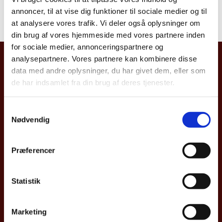
You can find contact information on the Danish
annoncer, til at vise dig funktioner til sociale medier og til
consulate in Fiji
here
at analysere vores trafik. Vi deler også oplysninger om
din brug af vores hjemmeside med vores partnere inden
for sociale medier, annonceringspartnere og
analysepartnere. Vores partnere kan kombinere disse
Embassy of Denmark, Australia
data med andre oplysninger, du har givet dem, eller som
15 Hunter Street
de har indsamlet fra din brug af deres tjenester.
Yarralumla, ACT 2600
S
Nødvendig
Tel.: +61 2 6270 5333
a
m
24/7 Call Centre: +45 33 92 11 12
t
Præferencer
y
General inquiries -
cbramb@um.dk
k
Citizen inquiries -
cbrconsular@um.dk
k
Statistik
e
Opening hours
v
Marketing
a
Consulates in Oceania