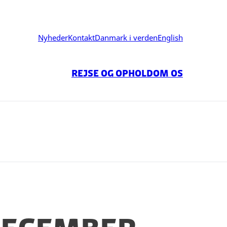
Nyheder
Kontakt
Danmark i verden
English
Rejse og Ophold
Om os