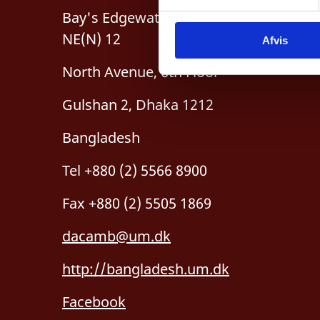
y
Bay's Edgewater, Plot no.
k
NE(N) 12
Afvis
k
e
North Avenue, 6th Floor
v
a
Gulshan 2, Dhaka 1212
l
g
Bangladesh
Tel +880 (2) 5566 8900
Fax +880 (2) 5505 1869
dacamb@um.dk
http://bangladesh.um.dk
Facebook