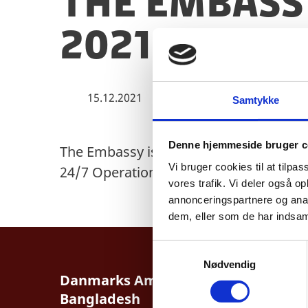
The Embassy
2021 for Vi
15.12.2021
Samtykke
Denne hjemmeside bruger c
The Embassy is closed 16 December 202
Vi bruger cookies til at tilpas
24/7 Operations Centre in Copenhagen
vores trafik. Vi deler også 
annonceringspartnere og anal
dem, eller som de har indsaml
S
Nødvendig
a
Danmarks Ambassade,
m
Bangladesh
t