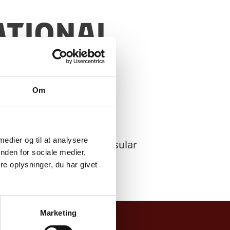
ational
Om
 medier og til at analysere
ay
. In case of urgent consular
nden for sociale medier,
 +45 3392 1112.
e oplysninger, du har givet
Marketing