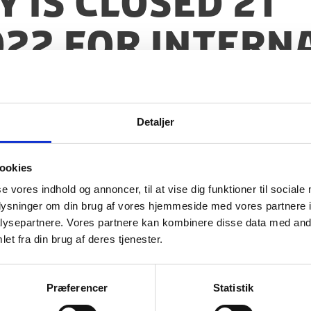
 is closed 21
22 for Intern
guage Day
Detaljer
ookies
se vores indhold og annoncer, til at vise dig funktioner til sociale
ruary 2022 for
International Mother Language D
oplysninger om din brug af vores hjemmeside med vores partnere i
y’s 24/7 Operations Centre in Copenhagen, phone:
ysepartnere. Vores partnere kan kombinere disse data med andr
et fra din brug af deres tjenester.
Præferencer
Statistik