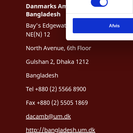
Danmarks Ambassade,
t
y
Bangladesh
k
Bay's Edgewater, Plot no.
Afvis
k
NE(N) 12
e
v
North Avenue, 6th Floor
a
l
Gulshan 2, Dhaka 1212
g
Bangladesh
Tel +880 (2) 5566 8900
Fax +880 (2) 5505 1869
dacamb@um.dk
http://bangladesh.um.dk