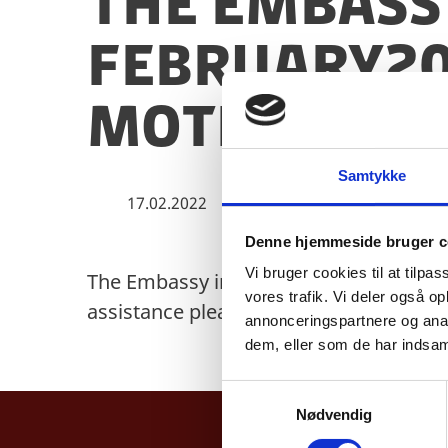
The Embassy
February20
Mother Lan
Samtykke
17.02.2022
Denne hjemmeside bruger c
Vi bruger cookies til at tilpas
The Embassy in Dhaka is closed 21 Feb
vores trafik. Vi deler også 
assistance please contact the Ministr
annonceringspartnere og anal
dem, eller som de har indsaml
S
Nødvendig
a
m