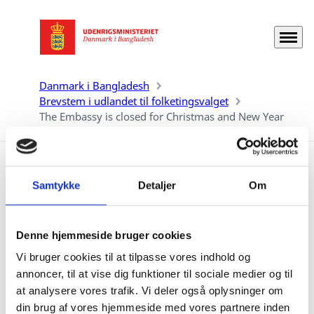
Menu
Gå til forsiden
Danmark i Bangladesh
Brevstem i udlandet til folketingsvalget
The Embassy is closed for Christmas and New Year
The Embassy is closed for
Samtykke
Detaljer
Om
Christmas and New Year
Denne hjemmeside bruger cookies
05.12.2021
Vi bruger cookies til at tilpasse vores indhold og
annoncer, til at vise dig funktioner til sociale medier og til
at analysere vores trafik. Vi deler også oplysninger om
The Danish Embassy in Bangladesh is closed from 24
din brug af vores hjemmeside med vores partnere inden
December 2021 to 01 January 2022, both days