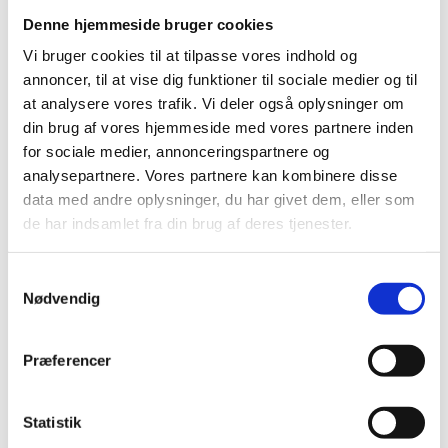
Denne hjemmeside bruger cookies
Nyheder
Vi bruger cookies til at tilpasse vores indhold og
annoncer, til at vise dig funktioner til sociale medier og til
at analysere vores trafik. Vi deler også oplysninger om
din brug af vores hjemmeside med vores partnere inden
Det konsulære team kommer til
for sociale medier, annonceringspartnere og
Luxembourg - den 24. og 25. september
analysepartnere. Vores partnere kan kombinere disse
data med andre oplysninger, du har givet dem, eller som
04.08.2026
de har indsamlet fra din brug af deres tjenester.
Det konsulære team fra ambassaden i Bruxelles
vil være til stede i Luxembourg torsdag den 24.
september og fredag den 25. september 2026 for
S
Nødvendig
at tage imod pasansøgninger.
a
m
t
Præferencer
Open Position - Administrative Officer
y
at the Permanent Representation of
k
Denmark to the EU
k
Statistik
e