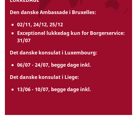
LUKKEDAGE
the Embassy's official website:
The Danish
Embassy in Brussels / Mandatory documents
Den danske Ambassade i Bruxelles:
02/11, 24/12, 25/12
Please note
: The Danish Embassy acts solely
Exceptionel lukkedag kun for Borgerservice:
as an assisting intermediary and has no
31/07
influence on the case processing.
Det danske konsulat i Luxembourg:
06/07 - 24/07, begge dage inkl.
Updated:
07 January 2026
Det danske konsulat i Liege:
13/06 - 10/07, begge dage inkl.