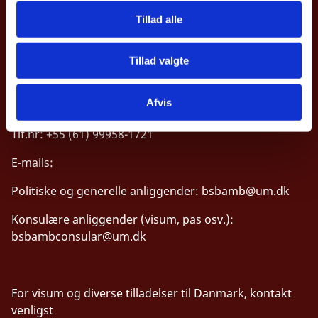
Quadra 807, Lote 26
Tillad alle
CEP: 70200-900
Tillad valgte
Kontakt ambassaden*:
Mandag til torsdag: 9:00 - 12:00 / 13:00 - 15:00 (UTC-3)
Fredag: 9:00 - 13:00 (UTC-3)
Afvis
Tlf.nr: +55 (61) 99958-1721
E-mails:
Politiske og generelle anliggender:
bsbamb@um.dk
Konsulære anliggender (visum, pas osv.):
bsbambconsular@um.dk
For visum og diverse tilladelser til Danmark, kontakt
venligst