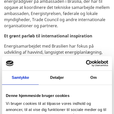
energirådgiver på ambassaden i Brasilia, der har til
opgave at koordinere det tekniske samarbejde mellem
ambassaden, Energistyrelsen, føderale og lokale
myndigheder, Trade Council og andre internationale
organisationer og partnere.
Et grønt parløb til international inspiration
Energisamarbejdet med Brasilien har fokus på
udvikling af havvind, langsigtet energiplanlægning,
integration af variabel vedvarende energi og
energieffektivisering. I et el-system der i høj grad er
baseret på vandkraft er der i stigende grad brug for
flere forskellige energiformer for at sikre
Samtykke
Detaljer
Om
forsyningssikkerheden i tørkeperioder
Brasilien har ideelle forhold for udbygning af havvind
Denne hjemmeside bruger cookies
og interessen for havvind er stor. Der er derfor brug
Vi bruger cookies til at tilpasse vores indhold og
for gode rammevilkår, der kan sikre en lavere risiko og
annoncer, til at vise dig funktioner til sociale medier og til
priser, samtidig med at el-nettet klargøres til den