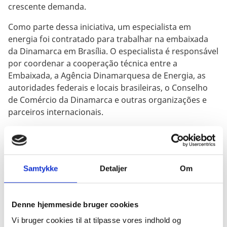
crescente demanda.
Como parte dessa iniciativa, um especialista em
energia foi contratado para trabalhar na embaixada
da Dinamarca em Brasília. O especialista é responsável
por coordenar a cooperação técnica entre a
Embaixada, a Agência Dinamarquesa de Energia, as
autoridades federais e locais brasileiras, o Conselho
de Comércio da Dinamarca e outras organizações e
parceiros internacionais.
Uma Parceria Verde para Inspirar o Mundo
A cooperação energética com o Brasil se concentra no
desenvolvimento da energia eólica no mar (offshore),
Samtykke
Detaljer
Om
no planejamento energético a longo prazo, na
integração de diferentes fontes renováveis (como a
eólica e a solar) e na melhoria da eficiência energética.
Denne hjemmeside bruger cookies
Considerando que a energia hidrelétrica é
Vi bruger cookies til at tilpasse vores indhold og
predominante no sistema elétrico brasileiro devido às