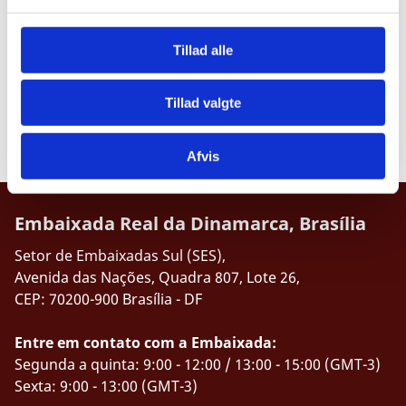
l
A experiência da Dinamarca na transição para uma
g
economia mais verde é muito valorizada, tanto no que
Tillad alle
diz respeito às leis quanto às técnicas utilizadas. A
troca de experiências com os parceiros brasileiros traz
ideias e informações importantes não só para a
Tillad valgte
transição energética do Brasil, mas também para a
transição global.
Afvis
Embaixada Real da Dinamarca, Brasília
Setor de Embaixadas Sul (SES),
Avenida das Nações, Quadra 807, Lote 26,
CEP: 70200-900 Brasília - DF
Entre em contato com a Embaixada:
Segunda a quinta: 9:00 - 12:00 / 13:00 - 15:00 (GMT-3)
Sexta: 9:00 - 13:00 (GMT-3)