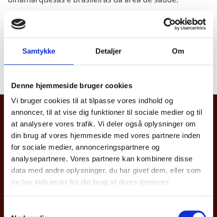
Samtykke
Detaljer
Om
Clique
aqui
para saber mais sobre os requisitos da
vaga.
Denne hjemmeside bruger cookies
Vi bruger cookies til at tilpasse vores indhold og
annoncer, til at vise dig funktioner til sociale medier og til
Embaixada Real da Dinamarca, Brasília
at analysere vores trafik. Vi deler også oplysninger om
Setor de Embaixadas Sul (SES),
din brug af vores hjemmeside med vores partnere inden
Avenida das Nações, Quadra 807, Lote 26,
for sociale medier, annonceringspartnere og
CEP: 70200-900 Brasília - DF
analysepartnere. Vores partnere kan kombinere disse
data med andre oplysninger, du har givet dem, eller som
Entre em contato com a Embaixada:
de har indsamlet fra din brug af deres tjenester.
Segunda a quinta: 9:00 - 12:00 / 13:00 - 15:00 (GMT-3)
Sexta: 9:00 - 13:00 (GMT-3)
S