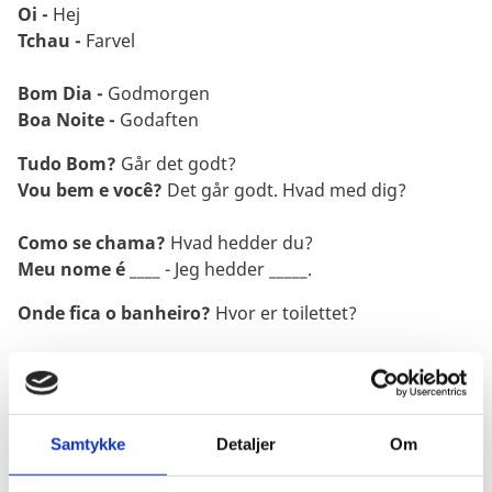
Oi -
Hej
Tchau -
Farvel
Bom Dia -
Godmorgen
Boa Noite -
Godaften
Tudo Bom?
Går det godt?
Vou bem e você?
Det går godt. Hvad med dig?
Como se chama?
Hvad hedder du?
Meu nome é
____ - Jeg hedder _____.
Onde fica o banheiro?
Hvor er toilettet?
Um copo d'água, por favor -
Et glas vand, tak.
Por Favor -
Hvis du vil være så venlig
Obrigada -
Tak
Samtykke
Detaljer
Om
De nada -
Det var så lidt