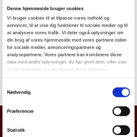
Desculpa -
Undskyld
Denne hjemmeside bruger cookies
Não falo dinamarquês -
Vi bruger cookies til at tilpasse vores indhold og
Jeg taler ikke dansk.
Você fala
annoncer, til at vise dig funktioner til sociale medier og til
________? Taler du_______?
Inglês -
at analysere vores trafik. Vi deler også oplysninger om
Engelsk
Português -
din brug af vores hjemmeside med vores partnere inden
Portugisisk
Francês -
for sociale medier, annonceringspartnere og
Fransk
Espanhol -
analysepartnere. Vores partnere kan kombinere disse
Spansk
data med andre oplysninger, du har givet dem, eller som
Aonde pego um táxi?
Hvor får jeg fat i en taxa?
de har indsamlet fra din brug af deres tjenester.
Desejo ir a
_____ - Jeg vil gerne til_____
S
Quanto custa?
Hvad koster det?
Nødvendig
a
m
t
Præferencer
y
Embaixada Real da Dinamarca, Brasília
k
Setor de Embaixadas Sul (SES),
k
Statistik