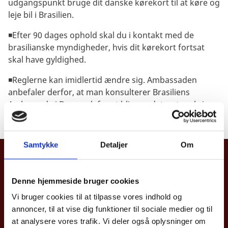
udgangspunkt bruge dit danske kørekort til at køre og
leje bil i Brasilien.
◾Efter 90 dages ophold skal du i kontakt med de
brasilianske myndigheder, hvis dit kørekort fortsat
skal have gyldighed.
◾Reglerne kan imidlertid ændre sig. Ambassaden
anbefaler derfor, at man konsulterer Brasiliens
Ambassade i Danmark for at blive opdateret omkring
evt. regelændringer.
Samtykke
Detaljer
Om
Den Kongelige Danske Ambassade,
Brasília
Denne hjemmeside bruger cookies
Setor de Embaixadas Sul (SES),
Vi bruger cookies til at tilpasse vores indhold og
Avenida das Nações,
annoncer, til at vise dig funktioner til sociale medier og til
Quadra 807, Lote 26
at analysere vores trafik. Vi deler også oplysninger om