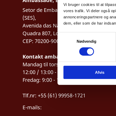
Ambassade, Brasília
Vi bruger cookies til at tilpas
Setor de Embaixadas Sul
vores trafik. Vi deler også 
(SES),
annonceringspartnere og anal
dem, eller som de har indsaml
Avenida das Nações,
Quadra 807, Lote 26
S
CEP: 70200-900
Nødvendig
a
m
t
Kontakt ambassaden*:
y
Mandag til torsdag: 9:00 -
k
12:00 / 13:00 - 15:00 (UTC-3)
Afvis
k
Fredag: 9:00 - 13:00 (UTC-3)
e
v
a
Tlf.nr: +55 (61) 99958-1721
l
g
E-mails: