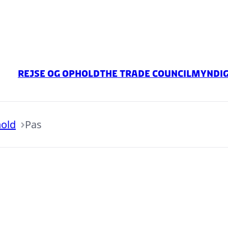
Rejse og Ophold
The Trade Council
Myndi
hold
Pas