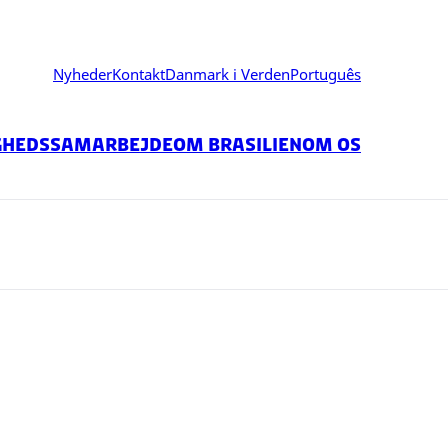
Nyheder
Kontakt
Danmark i Verden
Português
ghedssamarbejde
Om Brasilien
Om Os