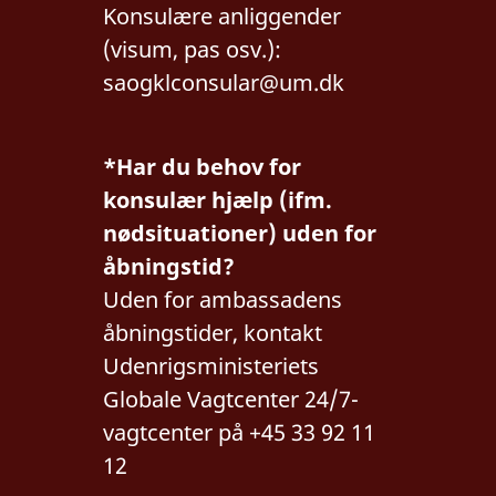
Konsulære anliggender
(visum, pas osv.):
saogklconsular@um.dk
*Har du behov for
konsulær hjælp (ifm.
nødsituationer) uden for
åbningstid?
Uden for ambassadens
åbningstider, kontakt
Udenrigsministeriets
Globale Vagtcenter 24/7-
vagtcenter på +45 33 92 11
12