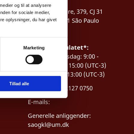
Paulo
 medier og til at analysere
Rua Oscar Freire, 379, CJ 31
nden for sociale medier,
CEP: 01426-001 São Paulo
e oplysninger, du har givet
Kontakt
generalkonsulatet*:
Marketing
Mandag til torsdag: 9:00 -
12:00 / 13:00 - 15:00 (UTC-3)
Fredag: 9:00 - 13:00 (UTC-3)
Tillad alle
Tlf.nr: +55 11 2127 0750
E-mails:
Generelle anliggender:
saogkl@um.dk