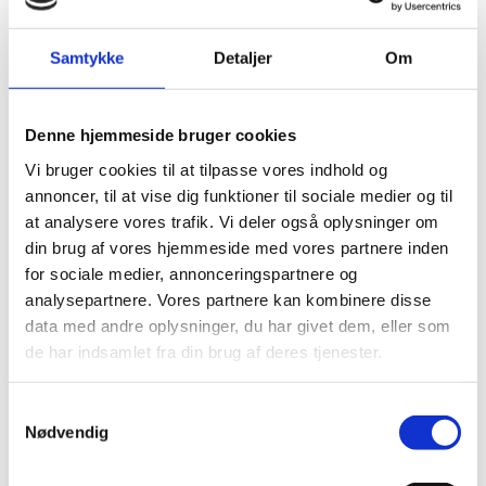
Brevstem i Bulgarien til Lagtingsvalget
05.03.2026
Samtykke
Detaljer
Om
Torsdag den 26. marts 2026 er der valg til
Lagtinget. Vælgere, der opholder sig i Bulgarien,
kan stemme på den danske ambassade og det
Denne hjemmeside bruger cookies
danske konsulat.
Vi bruger cookies til at tilpasse vores indhold og
annoncer, til at vise dig funktioner til sociale medier og til
at analysere vores trafik. Vi deler også oplysninger om
Brevstem i Bulgarien til
din brug af vores hjemmeside med vores partnere inden
Folketingsvalget
for sociale medier, annonceringspartnere og
02.03.2026
analysepartnere. Vores partnere kan kombinere disse
Tirsdag den 24. marts 2026 er der valg til
data med andre oplysninger, du har givet dem, eller som
Folketinget. Vælgere, der opholder sig i
de har indsamlet fra din brug af deres tjenester.
Bulgarien, kan stemme på den danske
ambassade og på det danske konsulat.
S
Nødvendig
a
m
Lukkedage i forbindelse med juleferie