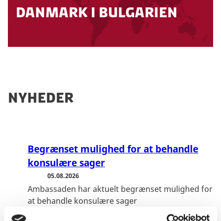
page:
Find Danish embassies and consulates
hastesager. Der opdateres løbende på
Danmark i Bulgarien
abroad
ambassadens forskellige kanaler og
hjemmeside ved ændringer. For oversigt
If you need immediate assistance, contact
over ambassader i geografisk nærområde
the Danish Embassy directly.
henvises til
Find os i verden
.
Nyheder
Begrænset mulighed for at behandle
konsulære sager
05.08.2026
Ambassaden har aktuelt begrænset mulighed for
at behandle konsulære sager