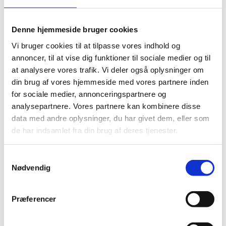
Denne hjemmeside bruger cookies
Mette Frederiksen er blevet genvalgt som
Vi bruger cookies til at tilpasse vores indhold og
Statsminister i Danmark.
annoncer, til at vise dig funktioner til sociale medier og til
at analysere vores trafik. Vi deler også oplysninger om
Mette Frederiksen vil lede en ny koalitionsregering
din brug af vores hjemmeside med vores partnere inden
bestående af partier henover den politiske midte. Den
for sociale medier, annonceringspartnere og
nye regering består af Socialdemokraterne, Venstre
analysepartnere. Vores partnere kan kombinere disse
og Moderaterne. De tre partier danner tilsammen en
data med andre oplysninger, du har givet dem, eller som
flertalsregering. Flertalsregeringer er en sjælenhed i
de har indsamlet fra din brug af deres tjenester.
Dansk politik, hvor der har været flest
mindretalsregeringer. Der har ikke været en
flertalsregering i Danmark siden 1993/94. Dannelsen
S
af regeringen har være historisk på flere måder.
Nødvendig
a
Forhandlingerne har været de længste i moderne tid
m
og en koalitionsregering med partier fra begge sider
t
Præferencer
af folketinget, er ikke set siden slutningen af
y
1970’erne.
k