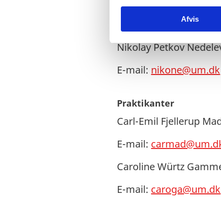
k
Afvis
k
Chauffør og administra
e
v
Nikolay Petkov Nedel
a
l
E-mail:
nikone@um.dk
g
Praktikanter
Carl-Emil Fjellerup Ma
E-mail:
carmad@um.d
Caroline Würtz Gamme
E-mail:
caroga@um.dk