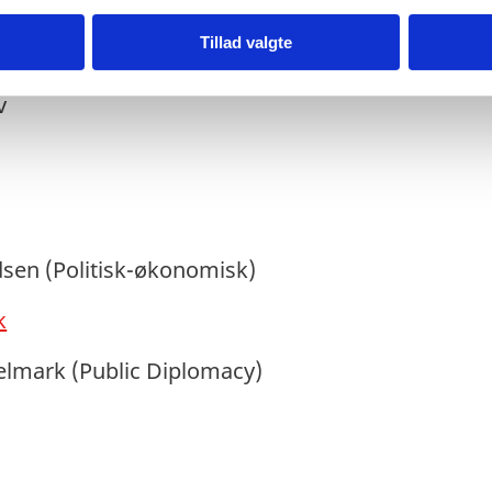
Tillad valgte
tiv assistent
ev
dsen (Politisk-økonomisk)
k
lmark (Public Diplomacy)