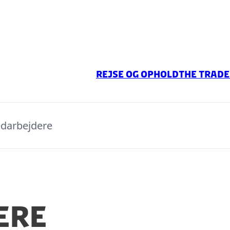
Rejse og ophold
The Trade
darbejdere
ere