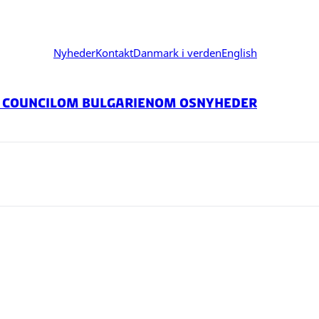
Nyheder
Kontakt
Danmark i verden
English
 Council
Om Bulgarien
Om Os
Nyheder