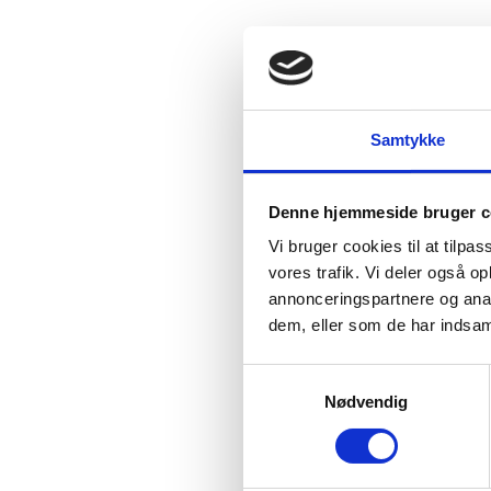
Konsulær medarbejder
Anelia Raytcheva
Samtykke
E-mail:
aneray@um.dk
Denne hjemmeside bruger c
Ambassadørens personl
Vi bruger cookies til at tilpas
Tsvetelina Borislavova
vores trafik. Vi deler også 
annonceringspartnere og anal
E-mail:
tsvaro@um.dk
dem, eller som de har indsaml
S
Administrativ medarb
Nødvendig
a
Nadka Stoyanova Der
m
t
E-mail:
naderm@um.d
y