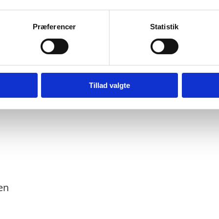
:
Præferencer
Statistik
rativa y de Finanzas:
 Sarmiento
Tillad valgte
rativa y de Finanzas:
en