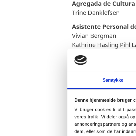
Agregada de Cultura 
Trine Danklefsen
Asistente Personal d
Vivian Bergman
Kathrine Hasling Pihl L
Jefe del Departamen
Magnus Rasmussen W
Samtykke
Agregado Comercial:
Asbjørn Otkjær
Denne hjemmeside bruger c
Agregada Comercial:
Vi bruger cookies til at tilpas
Mai Birch Hansen
vores trafik. Vi deler også 
annonceringspartnere og anal
Funcionaria Consular
dem, eller som de har indsaml