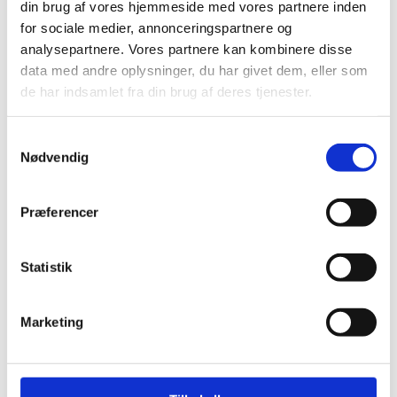
din brug af vores hjemmeside med vores partnere inden
for sociale medier, annonceringspartnere og
analysepartnere. Vores partnere kan kombinere disse
data med andre oplysninger, du har givet dem, eller som
de har indsamlet fra din brug af deres tjenester.
Energía
S
Nødvendig
a
m
t
Præferencer
y
k
k
Statistik
e
v
Marketing
a
l
g
Salud