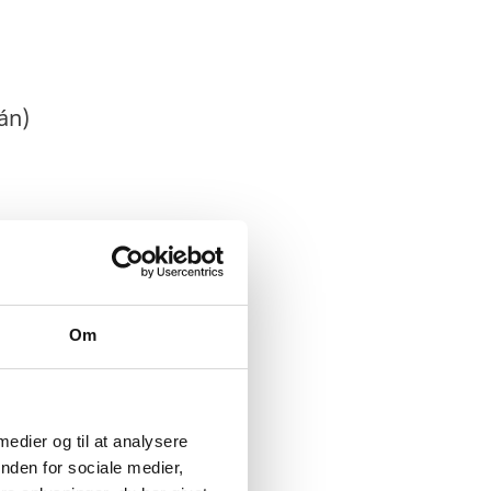
án)
 inglés)
n inglés)
Om
 medier og til at analysere
nden for sociale medier,
 compra por el
App DOT