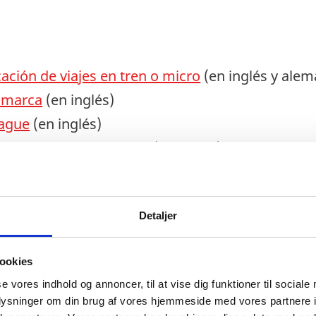
ficación de viajes en tren o micro
(en inglés y alem
namarca
(en inglés)
hague
(en inglés)
istas
y
Guía de Ciclismo
(en inglés)
l puente de Storebaelt, entre Selandia y Fionia (en
 puente de Øresund, entre Dinamarca y Suecia (e
Detaljer
eta urbana gratuita en Copenhague (en inglés)
ookies
se vores indhold og annoncer, til at vise dig funktioner til sociale
oplysninger om din brug af vores hjemmeside med vores partnere i
Salta la fila para comprar tickets de transporte y