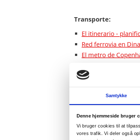
Transporte:
El itinerario - plani
Red ferrovia en Di
El metro de Copen
Asociación de Bicicl
Storebæltsbroen
- e
Øresundsbroen
- el
Samtykke
Bycyklen
- la bicicl
Denne hjemmeside bruger c
Vi bruger cookies til at tilpas
vores trafik. Vi deler også 
Tickets en el celular: 