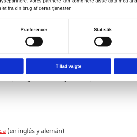
ysepartnere. Vores partnere kan kombinere disse data med andr
et fra din brug af deres tjenester.
Præferencer
Statistik
o Danés
marca
(en inglés, alemán y francés)
Tillad valgte
rca
(en inglés, francés y alemán)
ca
(en inglés y alemán)