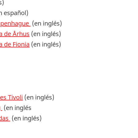
s)
n español)
Copenhague
(en inglés)
ca de Århus
(en inglés)
a de Fionia
(en inglés)
:
s Tivoli
(en inglés)
g
(en inglés
ndas
(en inglés)