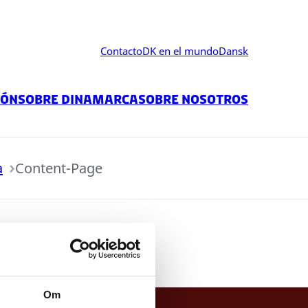
Contacto
DK en el mundo
Dansk
ión
Sobre Dinamarca
Sobre Nosotros
a
Content-Page
Om