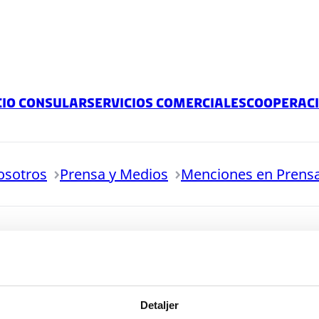
cio consular
Servicios comerciales
Cooperac
osotros
Prensa y Medios
Menciones en Prens
Detaljer