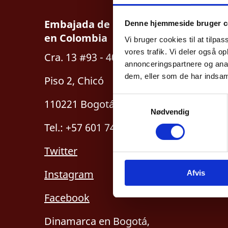
Embajada de Dinamarca
Denne hjemmeside bruger c
en Colombia
Vi bruger cookies til at tilpas
vores trafik. Vi deler også 
Cra. 13 #93 - 40
annonceringspartnere og anal
dem, eller som de har indsaml
Piso 2, Chicó
S
110221 Bogotá, Colombia
Nødvendig
a
m
Tel.: +57 601 746 8016
t
Twitter
y
k
Instagram
Afvis
k
e
Facebook
v
a
Dinamarca en Bogotá,
l