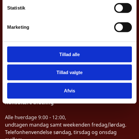
k
Nile City Towers
k
Statistik
North Tower, 7. Sal
e
2005C Corniche el Nil
v
Ramlet Boulaq
Marketing
a
11221 Cairo
l
Tel: +20-2-24616630
g
Egypten
Tillad alle
caiamb@um.dk
Tillad valgte
Tilgængelighedserklæring
Afvis
Konsulære afdeling
Alle hverdage 9:00 - 12:00,
undtagen mandag samt weekenden fredag/lørdag.
Telefonhenvendelse søndag, tirsdag og onsdag