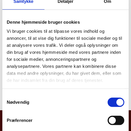
en forudsætning, at der er meldt fraflytning fra
Samtykke
Detaljer
Om
Danmark til folkeregistret i fraflytningskommunen,
idet du ved udrejse over 6 måneder altid skal
frameldes Folkeregistret. Flyttemeddelelse eller
Denne hjemmeside bruger cookies
bopælsattest behørigt legaliseret af
Vi bruger cookies til at tilpasse vores indhold og
Udenrigsministeriet skal fremvises, før ambassaden
annoncer, til at vise dig funktioner til sociale medier og til
kan udstede skolebevis . Flyttemeddelelse skal normalt
at analysere vores trafik. Vi deler også oplysninger om
sendes til Folkeregistret senest 8 dage efter
din brug af vores hjemmeside med vores partnere inden
fraflytning.
for sociale medier, annonceringspartnere og
Skema til flyttemeddelelse kan downloades på
analysepartnere. Vores partnere kan kombinere disse
borger.dk
. Du kan anmelde din flytning hos Post
data med andre oplysninger, du har givet dem, eller som
Danmark eller hos pengeinstitutterne. Hvis du har en
de har indsamlet fra din brug af deres tjenester.
digital signatur, kan du også anmelde flytning online.
S
Du kan booke din tid
her
.
Nødvendig
a
m
t
Præferencer
Danmarks Ambassade, Egypten
y