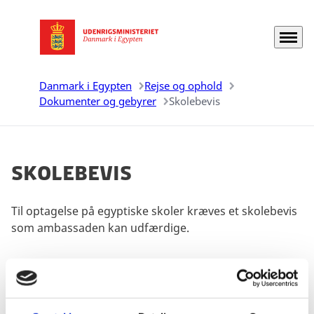
Menu
Gå til forsiden
Danmark i Egypten
Rejse og ophold
Dokumenter og gebyrer
Skolebevis
Skolebevis
Til optagelse på egyptiske skoler kræves et skolebevis
som ambassaden kan udfærdige.
For at få udstedt skolebevis for et dansk barn, er det