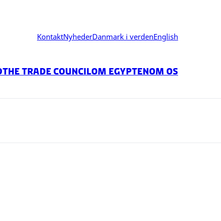
Kontakt
Nyheder
Danmark i verden
English
d
The Trade Council
Om Egypten
Om os