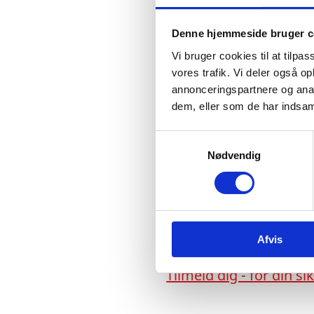
Denne hjemmeside bruger c
Vi bruger cookies til at tilpas
vores trafik. Vi deler også 
annonceringspartnere og anal
dem, eller som de har indsaml
S
Nødvendig
a
dansk
m
t
y
k
Afvis
k
e
Tilmeld dig - for din s
v
a
l