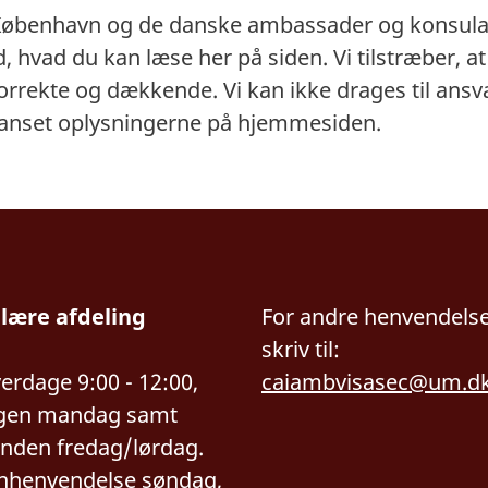
København og de danske ambassader og konsulate
 hvad du kan læse her på siden. Vi tilstræber, a
orrekte og dækkende. Vi kan ikke drages til ansv
uanset oplysningerne på hjemmesiden.
lære afdeling
For andre henvendelse
skriv til:
verdage 9:00 - 12:00,
caiambvisasec@um.d
gen mandag samt
nden fredag/lørdag.
onhenvendelse søndag,