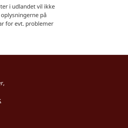
r i udlandet vil ikke
t oplysningerne på
ar for evt. problemer
r,
k