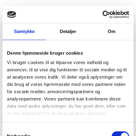
Vær opmærksom på, at de egyptiske myndigheder er
meget strenge, når det gælder indførsel af medicin -
især medicin med euforiserende stoffer.
Samtykke
Detaljer
Om
Hvis du bliver nødt til at bringe medicin med
Denne hjemmeside bruger cookies
euforiserende stoffer med på rejsen, bør du
Vi bruger cookies til at tilpasse vores indhold og
medbringe en Schengen-attest (pillepas) eller en
annoncer, til at vise dig funktioner til sociale medier og til
medicinattest.
at analysere vores trafik. Vi deler også oplysninger om
din brug af vores hjemmeside med vores partnere inden
for sociale medier, annonceringspartnere og
For yderligere information henvises til
analysepartnere. Vores partnere kan kombinere disse
Udenrigsministeriets hjemmeside samt Sundheds- og
data med andre oplysninger, du har givet dem, eller som
Ældreministeriet angående medicin på rejse til lande
de har indsamlet fra din brug af deres tjenester.
udenfor Schengen-samarbejdet:
S
Nødvendig