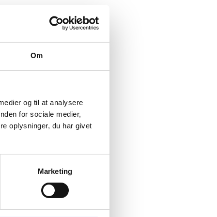
as kanda passi või ID
Om
siooniametnikud) on
mavad ühte eelpool
simisel kindlasti
 medier og til at analysere
nden for sociale medier,
e oplysninger, du har givet
avet elamise ja
b ka ülevaate Schengeni
Marketing