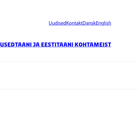
Uudised
Kontakt
Dansk
English
used
Taani ja Eesti
Taani Kohta
meist