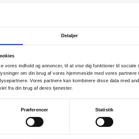
uba
nnaliikme elamisluba
ridel dokumente ei kontrollita, on soovitav kaas
Detaljer
engeni riikide ametivõimudel (politsei, immigrat
 dokumenti küsida ja kontrollida. Isikutel, kes o
ookies
, peab Schengeni riikides, sealhulgas Taanis, rei
se vores indhold og annoncer, til at vise dig funktioner til sociale
sikutunnistus.
oplysninger om din brug af vores hjemmeside med vores partnere i
ysepartnere. Vores partnere kan kombinere disse data med andr
lemise reeglid Taanis jäävad samaks. Täpsemat te
et fra din brug af deres tjenester.
is annab
www.nyidanmark.dk
. Samalt lingilt saa
Præferencer
Statistik