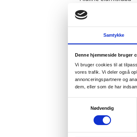
Tähtajaline elamisl
EL kodaniku pereko
Kuigi Schengeni sisepii
Samtykke
kaarti. Erinevatel Sch
õigus isikut tõendavat
Denne hjemmeside bruger c
mainitud elamislubadest
Vi bruger cookies til at tilpas
kaasas olema pass ja i
vores trafik. Vi deler også 
annonceringspartnere og anal
Elamis- ja tööloa taot
dem, eller som de har indsaml
töötamise kohta Taan
S
koostööst.
Nødvendig
a
m
t
y