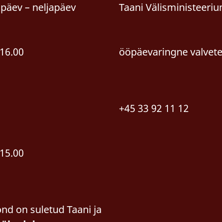
päev – neljapäev
Taani Välisministeeriu
16.00
ööpäevaringne valvete
+45 33 92 11 12
15.00
nd on suletud Taani ja