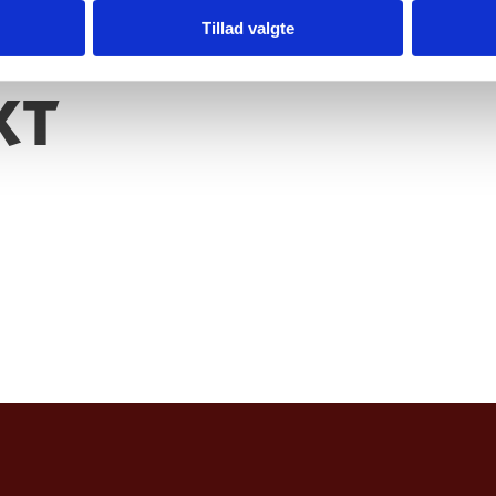
Tillad valgte
KT