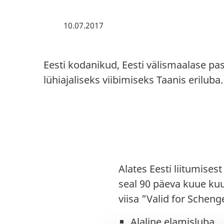
10.07.2017
Eesti kodanikud, Eesti välismaalase pas
lühiajaliseks viibimiseks Taanis eriluba.
Alates Eesti liitumises
seal 90 päeva kuue kuu 
viisa ”Valid for Schenge
Alaline elamisluba