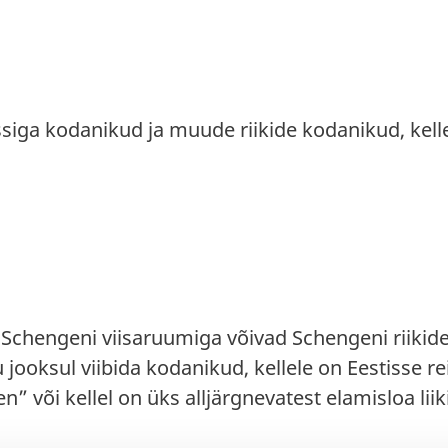
siga kodanikud ja muude riikide kodanikud, kellel
t Schengeni viisaruumiga võivad Schengeni riikide
jooksul viibida kodanikud, kellele on Eestisse re
n” või kellel on üks alljärgnevatest elamisloa liik