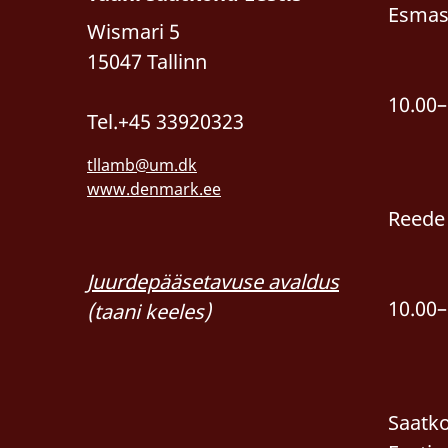
Esmas
Wismari 5
15047 Tallinn
10.00–
Tel.+45 33920323
tllamb@um.dk
www.denmark.ee
Reede
Juurdepääsetavuse avaldus
10.00–
(taani keeles)
Saatko