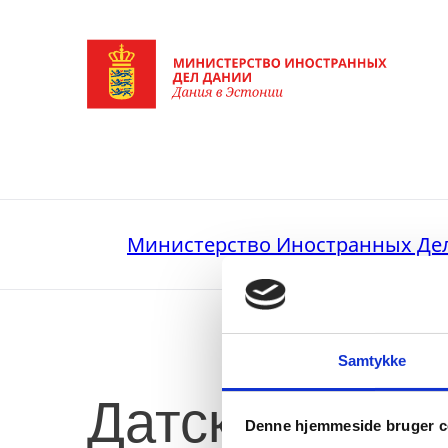
Перейти на главную страницу
Министерство Иностранных Де
Samtykke
Датско-эстон
Denne hjemmeside bruger c