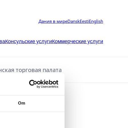
Дания в мире
Dansk
Eesti
English
ва
Консульские услуги
Коммерческие услуги
нская торговая палата
Om
лата