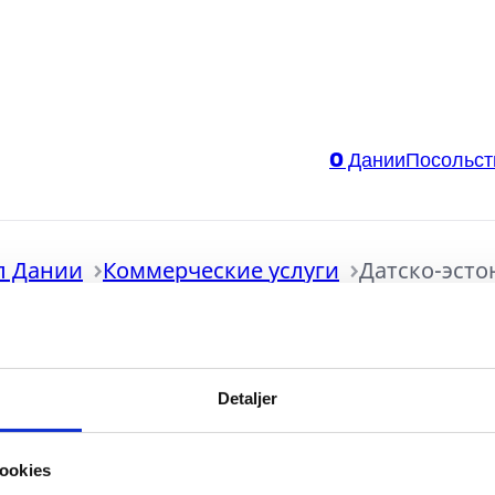
O Дании
Посольст
л Дании
Коммерческие услуги
Датско-эсто
Detaljer
ская торговая па
ookies