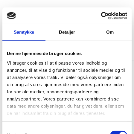
Menu
Go to frontpage
Samtykke
Detaljer
Om
Permanent Representation of Denmark to The
European Union
Denmark and The EU
Danish Ministries
Denne hjemmeside bruger cookies
Vi bruger cookies til at tilpasse vores indhold og
annoncer, til at vise dig funktioner til sociale medier og til
at analysere vores trafik. Vi deler også oplysninger om
Danish Ministries
din brug af vores hjemmeside med vores partnere inden
for sociale medier, annonceringspartnere og
Below you will find link to a list of the websites of
analysepartnere. Vores partnere kan kombinere disse
Danish Ministries.
data med andre oplysninger, du har givet dem, eller som
de har indsamlet fra din brug af deres tjenester.
S