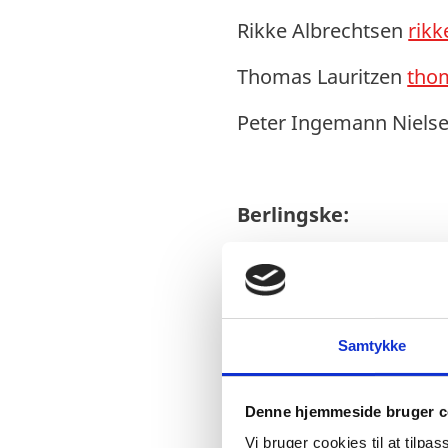
Rikke Albrechtsen
rikk
Thomas Lauritzen
thom
Peter Ingemann Niels
Berlingske:
Camille Koeller
cako@b
Samtykke
Bruxelles&Omegn
Rani Bech
rani@bruxe
Denne hjemmeside bruger c
Vi bruger cookies til at tilpas