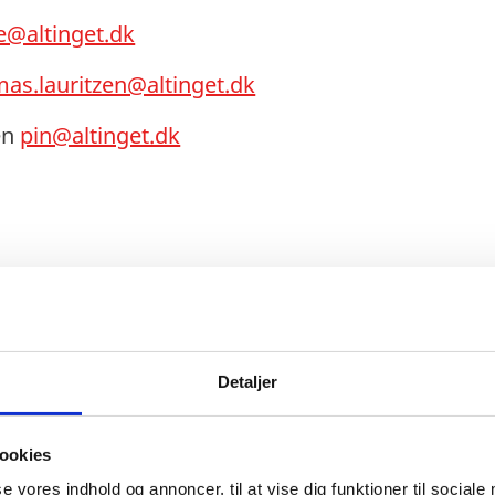
e@altinget.dk
as.lauritzen@altinget.dk
en
pin@altinget.dk
erlingske.dk
Detaljer
llesomegn.dk
ookies
se vores indhold og annoncer, til at vise dig funktioner til sociale