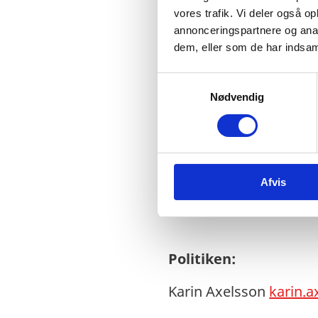
vores trafik. Vi deler også 
Børsen:
annonceringspartnere og anal
dem, eller som de har indsaml
Leonora Marienlund Kl
S
Nødvendig
a
m
Danmarks Radio:
t
y
Ole Ryborg
olry
@dr.dk
k
Afvis
k
Anne Sandager
ansan
e
v
a
l
Politiken:
g
Karin Axelsson
karin.