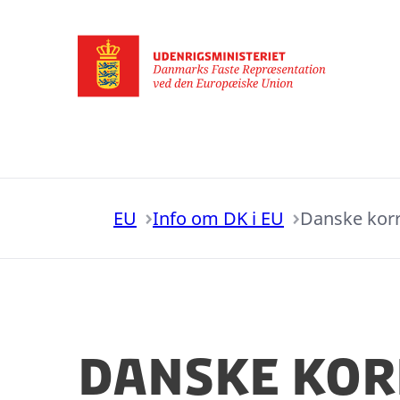
Gå til forsiden
EU
Info om DK i EU
Danske korr
Danske kor