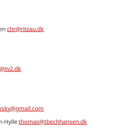
sen
chr@ritzau.dk
s@tv2.dk
wsky@gmail.com
-Hylle
thomas@tbechhansen.dk