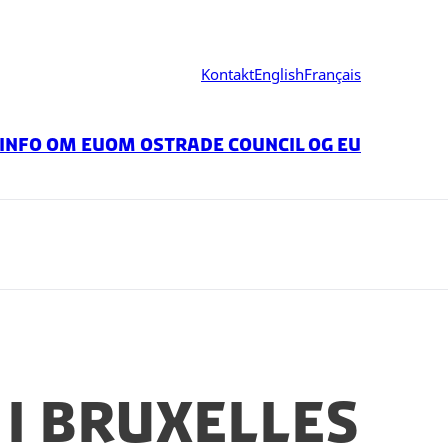
Kontakt
English
Français
Info om EU
Om os
Trade Council og EU
i Bruxelles