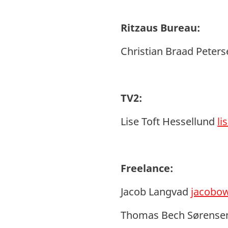
Ritzaus Bureau:
Christian Braad Peter
TV2:
Lise Toft Hessellund
li
Freelance:
Jacob Langvad
jacobo
Thomas Bech Sørensen