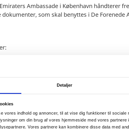
Emiraters Ambassade i København håndterer fre
e dokumenter, som skal benyttes i De Forenede A
er:
iraters Ambassade i København
Detaljer
øbenhavn Ø
ookies
se vores indhold og annoncer, til at vise dig funktioner til sociale
oplysninger om din brug af vores hjemmeside med vores partnere i
sektion: Man-Fre 10:00–14:30
ysepartnere. Vores partnere kan kombinere disse data med andr