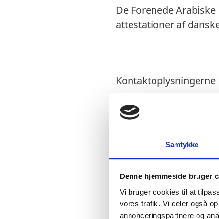
De Forenede Arabiske 
attestationer af dansk
Kontaktoplysningerne 
Forenede Arabiske Em
Samtykke
Øster Alle 33, 2100 K
Denne hjemmeside bruger c
Vi bruger cookies til at tilpas
vores trafik. Vi deler også 
Kontortid, konsulære 
annonceringspartnere og anal