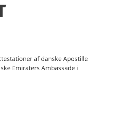
t
estationer af danske Apostille
biske Emiraters Ambassade i