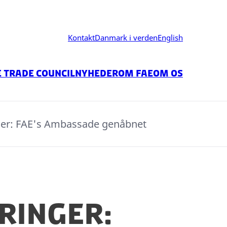
Kontakt
Danmark i verden
English
 trade council
Nyheder
Om FAE
Om os
nger: FAE's Ambassade genåbnet
ringer: