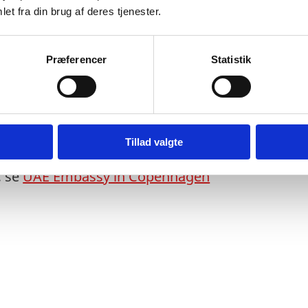
et fra din brug af deres tjenester.
Præferencer
Statistik
B@mofaic.gov.ae
Tillad valgte
, se
UAE Embassy in Copenhagen