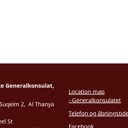
e Generalkonsulat,
Location map
- Generalkonsulatet
uqeim 2, Al Thanya
Telefon og åbningstid
eel St
Facebook