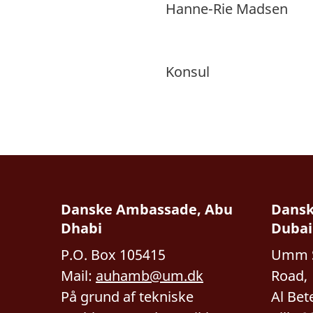
Hanne-Rie Madsen
Konsul
Danske Ambassade, Abu
Dansk
Dhabi
Dubai
P.O. Box 105415
Umm S
Mail:
auhamb@um.dk
Road,
På grund af tekniske
Al Bet