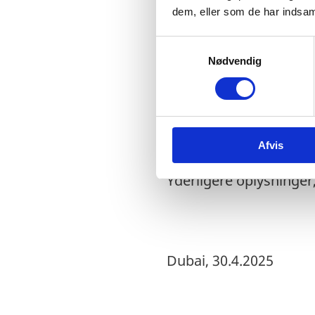
dem, eller som de har indsaml
S
Telefon +45 7144 6031
Nødvendig
a
m
t
y
E-mail:
copenhagenEM
k
Afvis
k
e
Yderligere oplysninger
v
a
l
g
Dubai, 30.4.2025