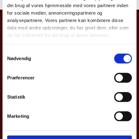
din brug af vores hjemmeside med vores partnere inden
for sociale medier, annonceringspartnere og
analysepartnere. Vores partnere kan kombinere disse
Tanskan suurlähetystö, Helsinki
data med andre oplysninger, du har givet dem, eller som
Mannerheimintie 8, 6. krs.
de har indsamlet fra din brug af deres tjenester.
FI-00100 Helsinki
Tel +358 (09) 684 1050
S
Fax +358 (0)9-698 5156
Nødvendig
a
Helamb (at) um.dk
m
t
Suurlähetystön aukioloaika:
Præferencer
y
Maanantai-perjantai klo 9.00.-16.00 (suljettu 12.00 –
k
13.00)
k
Statistik
Poikkeavat aukioloajat
e
v
Marketing
a
l
Esteettömyyslausunto (tanskaksi)
g