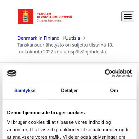
Valikko
Siirry etusivulle
Denmark in Finland
Uutisia
Tanskansuurlähetystö on suljettu tiistaina 10.
toukokuuta 2022 koulutuspäivänjohdosta.
Tanskansuurlähetystö
Samtykke
Detaljer
Om
on suljettu tiistaina 10.
toukokuuta 2022
koulutuspäivänjohdosta.
Denne hjemmeside bruger cookies
Vi bruger cookies til at tilpasse vores indhold og
05.05.2022
annoncer, til at vise dig funktioner til sociale medier og til
at analysere vores trafik. Vi deler også oplysninger om