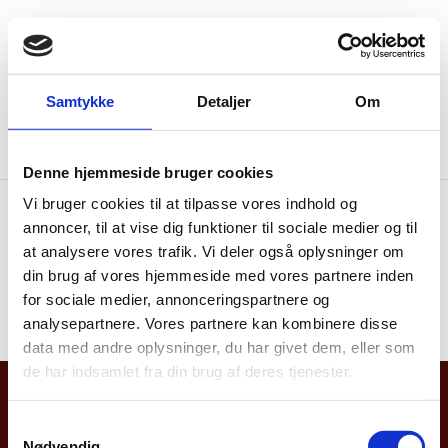
Menu
Go to frontpage
Samtykke
Detaljer
Om
Permanent mission of Denmark to UN Geneva
News
News Page test date
Denne hjemmeside bruger cookies
Vi bruger cookies til at tilpasse vores indhold og
annoncer, til at vise dig funktioner til sociale medier og til
News Page test date
at analysere vores trafik. Vi deler også oplysninger om
din brug af vores hjemmeside med vores partnere inden
27.01.2022
for sociale medier, annonceringspartnere og
analysepartnere. Vores partnere kan kombinere disse
data med andre oplysninger, du har givet dem, eller som
de har indsamlet fra din brug af deres tjenester.
Permanent Mission of Denmark to the
S
UN in Geneva
Nødvendig