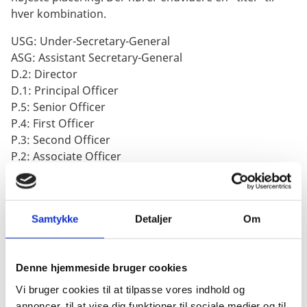
hver kombination.
USG: Under-Secretary-General
ASG: Assistant Secretary-General
D.2: Director
D.1: Principal Officer
P.5: Senior Officer
P.4: First Officer
P.3: Second Officer
P.2: Associate Officer
P.1: Assistant Officer
D-kategorien (director) dækker chefstillinger.
P-kategorien (professional) dækker fastansatte på
Samtykke
Detaljer
Om
enten permanent basis eller en korttidskontrakt.
Herudover findes følgende særlige kategorier:
Denne hjemmeside bruger cookies
L-kategorien dækker sekunderet eller projektansat
Vi bruger cookies til at tilpasse vores indhold og
personel.
annoncer, til at vise dig funktioner til sociale medier og til