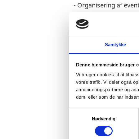
- Organisering af even
menneskerettighedso
- Forvaltning af danske
menneskerettighedsor
Samtykke
Der vil blive lagt vægt
gerne en vis arbejdser
kendskab til FN-system
Denne hjemmeside bruger c
fordel.
Vi bruger cookies til at tilpas
vores trafik. Vi deler også 
Det er afgørende, at m
annonceringspartnere og anal
dem, eller som de har indsaml
og professionelt med b
kapacitet, stærke skri
S
samarbejdsevner kombin
Nødvendig
a
Medarbejderen skal være
m
t
dansk og engelsk. Frans