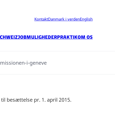
Kontakt
Danmark i verden
English
Schweiz
Jobmuligheder
Praktik
Om os
n-missionen-i-geneve
l besættelse pr. 1. april 2015.