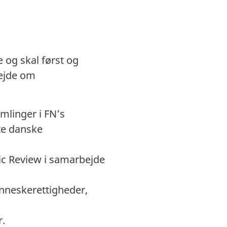
 og skal først og
bejde om
mlinger i FN’s
te danske
dic Review i samarbejde
nneskerettigheder,
r.