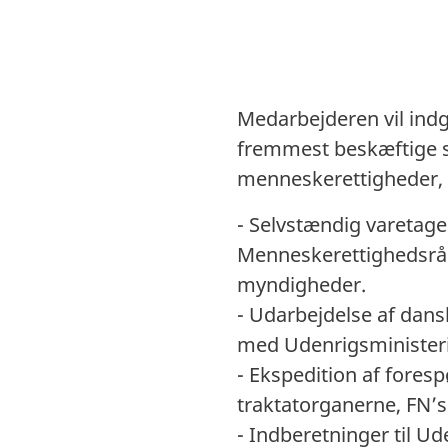
Medarbejderen vil indg
fremmest beskæftige s
menneskerettigheder, b
- Selvstændig varetage
Menneskerettighedsråd
myndigheder.
- Udarbejdelse af dans
med Udenrigsminister
- Ekspedition af fore
traktatorganerne, FN’s
- Indberetninger til U