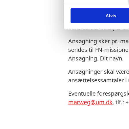
y
k
Ansættelsesvilkår: Lok
Afvis
k
med Missionens regler 
e
kvalifikationer og erfar
v
a
Ansøgning sker pr. mai
l
sendes til FN-missione
g
Ansøgning. Dit navn.
Ansøgninger skal være 
ansættelsessamtaler i 
Eventuelle forespørgsl
marweg@um.dk
, tlf.