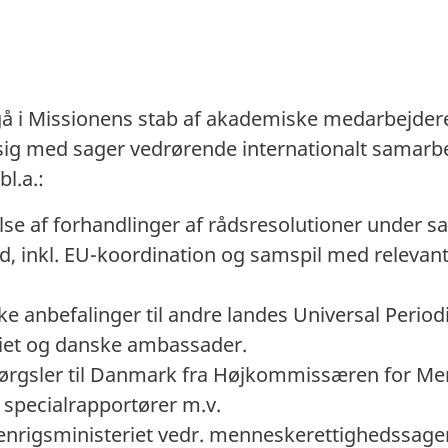
å i Missionens stab af akademiske medarbejdere
ig med sager vedrørende internationalt samar
l.a.:
lse af forhandlinger af rådsresolutioner under sa
, inkl. EU-koordination og samspil med relevan
ke anbefalinger til andre landes Universal Perio
iet og danske ambassader.
spørgsler til Danmark fra Højkommissæren for Me
 specialrapportører m.v.
denrigsministeriet vedr. menneskerettighedssage