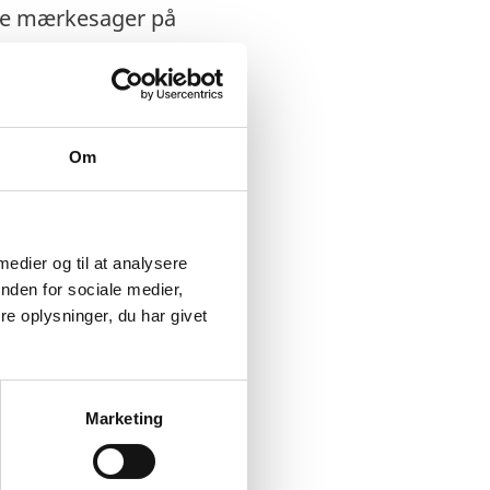
ske mærkesager på
Om
 baggrund i - og også
pørgsmål. Et rimeligt
til EU vil være en
 medier og til at analysere
nden for sociale medier,
opgaver selvstændigt
e oplysninger, du har givet
rdrer skarp analytisk
evner, gode
sibilitet.
Marketing
tligt og mundtligt på