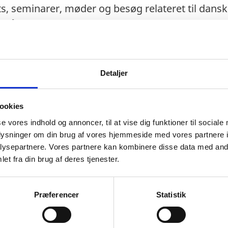
ts, seminarer, møder og besøg relateret til dan
mrådet.
 bevillinger til en række internationale
ganisationer.
Detaljer
 på, at medarbejderen har tilstrækkelig teoretisk
faring med - internationale menneskerettighedss
et, samt til den danske centraladministration og 
ookies
se vores indhold og annoncer, til at vise dig funktioner til sociale
oplysninger om din brug af vores hjemmeside med vores partnere i
edarbejderen er indstillet på at arbejde og løse 
ysepartnere. Vores partnere kan kombinere disse data med andr
et fra din brug af deres tjenester.
egrænset instruktion og vejledning. Stillingen fo
ftlige og mundtlige formidlings- og forhandlings
eret med en høj grad af selvstændighed og flek
Præferencer
Statistik
 i stand til at formulere sig flydende både skrif
k vil være en fordel.