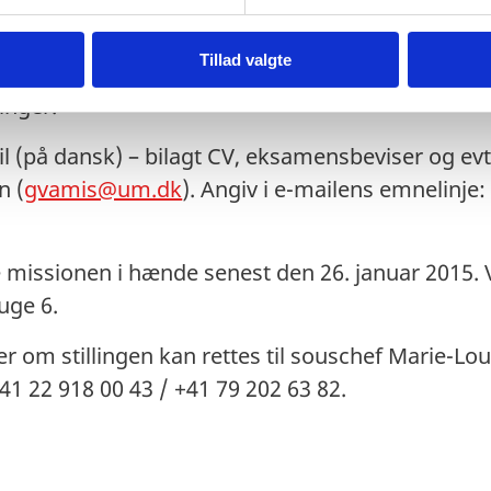
alansættelse. Ansættelsen sker på lokale vilkår
Tillad valgte
og politiker; lønnen fastlægges på grundlag af 
inger.
l (på dansk) – bilagt CV, eksamensbeviser og evt
n (
gvamis@um.dk
). Angiv i e-mailens emnelinje
missionen i hænde senest den 26. januar 2015. V
uge 6.
er om stillingen kan rettes til souschef Marie-Lo
: +41 22 918 00 43 / +41 79 202 63 82.