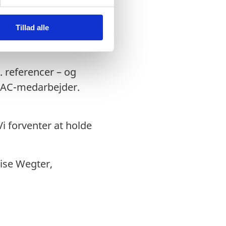
 og i overensstemmelse
Tillad alle
relevante
. referencer – og
: AC-medarbejder.
i forventer at holde
uise Wegter,