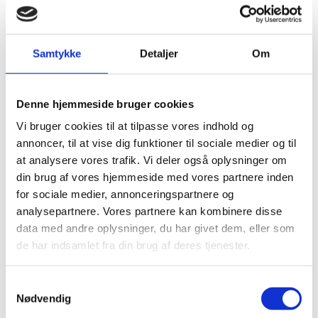
civilsamfundets råderum og LGBT+-personers
rettigheder.
I løbet af de seneste fem måneder har vi deltaget i og
Samtykke
Detaljer
Om
dækket en række forskellige møder, herunder den 60.
samling i Menneskerettighedsrådet (HRC60), det 50.
og 51. Universelle Periodiske Review (UPR50 & UPR51),
Denne hjemmeside bruger cookies
en særsamling om Sudan samt FN’s 14. årlige Forum
Vi bruger cookies til at tilpasse vores indhold og
for Erhverv og Menneskerettigheder. Sidstnævnte gav
annoncer, til at vise dig funktioner til sociale medier og til
os et andet perspektiv på menneskerettigheder, da
at analysere vores trafik. Vi deler også oplysninger om
fokus var rettet mod virksomheders rolle og ansvar.
din brug af vores hjemmeside med vores partnere inden
Her oplevede vi, hvordan FN fungerer som et
for sociale medier, annonceringspartnere og
samlingspunkt for stater, erhvervsliv og civilsamfund
analysepartnere. Vores partnere kan kombinere disse
og hvor bred opbakning, der er til
data med andre oplysninger, du har givet dem, eller som
menneskerettigheder. Især HRC61 gav os et unikt
de har indsamlet fra din brug af deres tjenester.
indblik i det diplomatiske håndværk, herunder
hvordan menneskerettighedsarbejdet i FN er formet
S
af kompromisser. Derudover var det en særlig
Nødvendig
a
oplevelse at sidde til UPR og høre de anbefalinger,
m