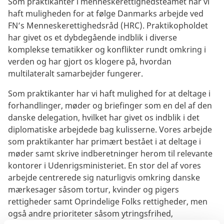
Som praktikanter i menneskerettighedsteamet har vi
haft muligheden for at følge Danmarks arbejde ved
FN’s Menneskerettighedsråd (HRC). Praktikopholdet
har givet os et dybdegående indblik i diverse
komplekse tematikker og konflikter rundt omkring i
verden og har gjort os klogere på, hvordan
multilateralt samarbejder fungerer.
Som praktikanter har vi haft mulighed for at deltage i
forhandlinger, møder og briefinger som en del af den
danske delegation, hvilket har givet os indblik i det
diplomatiske arbejdede bag kulisserne. Vores arbejde
som praktikanter har primært bestået i at deltage i
møder samt skrive indberetninger herom til relevante
kontorer i Udenrigsministeriet. En stor del af vores
arbejde centrerede sig naturligvis omkring danske
mærkesager såsom tortur, kvinder og pigers
rettigheder samt Oprindelige Folks rettigheder, men
også andre prioriteter såsom ytringsfrihed,