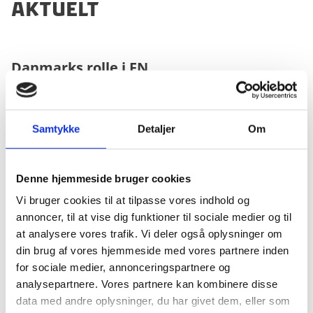
aktuelt
Danmarks rolle i FN
Som et af de stiftende medlemmer af organisationen
Samtykke
Detaljer
Om
har Danmark over årene deltaget aktivt i og været en
hoved-bidragsyder til FN's arbejde. Det gælder inden
for fred og sikkerhed - hvor vi bl.a. har ydet
Denne hjemmeside bruger cookies
omfattende bidrag til fredsbevarende missioner og
Vi bruger cookies til at tilpasse vores indhold og
været medlem af Sikkerheds-rådet senest i perioden
annoncer, til at vise dig funktioner til sociale medier og til
2005-2006 - samt inden for menneskerettigheder og
at analysere vores trafik. Vi deler også oplysninger om
bæredygtig udvikling og fattigdomsbekæmpelse, hvor
din brug af vores hjemmeside med vores partnere inden
Danmark har været en af de største donorer til FN.
for sociale medier, annonceringspartnere og
analysepartnere. Vores partnere kan kombinere disse
data med andre oplysninger, du har givet dem, eller som
Læs mere om Danmarks rolle i FN, her.