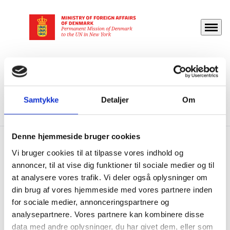
Menu
Go to frontpage
Permanent Mission Of Denmark To The UN In New
York
Statements
Joint Nordic Statement of the 5th thematic cluster of
Samtykke
Detaljer
Om
Our Common Agenda
Denne hjemmeside bruger cookies
Vi bruger cookies til at tilpasse vores indhold og
Joint Nordic Statement of
annoncer, til at vise dig funktioner til sociale medier og til
the 5th thematic cluster
at analysere vores trafik. Vi deler også oplysninger om
of Our Common Agenda
din brug af vores hjemmeside med vores partnere inden
for sociale medier, annonceringspartnere og
analysepartnere. Vores partnere kan kombinere disse
10.03.2022
data med andre oplysninger, du har givet dem, eller som