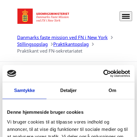
Menu
Gå til forsiden
Danmarks faste mission ved FN i New York
Stillingsopslag
Praktikantopslag
Praktikant ved FN-sekretariatet
Praktikant ved FN-
sekretariatet
Samtykke
Detaljer
Om
Denne hjemmeside bruger cookies
Vi bruger cookies til at tilpasse vores indhold og
Studerende under videregående uddannelse kan søge
annoncer, til at vise dig funktioner til sociale medier og til
om at komme i praktik i FN-sekretariatet.
at analysere vores trafik. Vi deler også oplysninger om