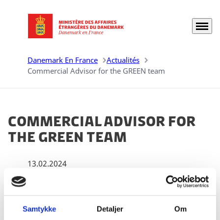
Menu
Aller à la page d'accueil
Danemark En France
Actualités
Commercial Advisor for the GREEN team
Commercial Advisor for
the GREEN team
13.02.2024
Do you have experience within the energy sector,
including a strong network within this sector in
Samtykke
Detaljer
Om
France? Do you have technical flair and find it