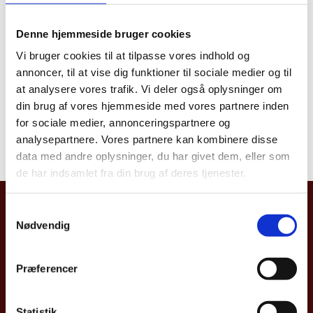
interesting to learn about green technologies? And
can you assist Danish green technology providers get
Denne hjemmeside bruger cookies
a better chance to succeed in France despite
Vi bruger cookies til at tilpasse vores indhold og
regulatory and other market barriers?
annoncer, til at vise dig funktioner til sociale medier og til
at analysere vores trafik. Vi deler også oplysninger om
Then you might be our new colleague!
din brug af vores hjemmeside med vores partnere inden
Read more here.
for sociale medier, annonceringspartnere og
analysepartnere. Vores partnere kan kombinere disse
data med andre oplysninger, du har givet dem, eller som
de har indsamlet fra din brug af deres tjenester.
Ambassade de Danemark
S
Nødvendig
a
77 Avenue Marceau
m
75116 Paris
t
Præferencer
y
Tel : 0144312121
k
paramb@um.dk
k
Statistik