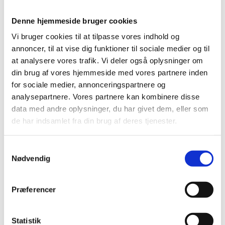
hvor du opholder dig.
Husk at medbringe gyldig legitimation (pas eller
Denne hjemmeside bruger cookies
kørekort).
Vi bruger cookies til at tilpasse vores indhold og
Vi har fået mulighed for at ændre fristen for
annoncer, til at vise dig funktioner til sociale medier og til
modtagelse af din brevstemme til folketingsvalget på
at analysere vores trafik. Vi deler også oplysninger om
ambassaden i Paris.
din brug af vores hjemmeside med vores partnere inden
Du henvises derfor til at stemme senest fredag 13.
for sociale medier, annonceringspartnere og
marts
for at sikre at din stemme til folketingsvalget
analysepartnere. Vores partnere kan kombinere disse
når frem i tide.
data med andre oplysninger, du har givet dem, eller som
de har indsamlet fra din brug af deres tjenester.
Vejledning udleveres ved brevstemmeafgivning.
Du kan brevstemme i
konsulatets ekspedition,
S
ambassaden, Paris
på følgende tidspunkter og uden
Nødvendig
a
forudgående aftale:
m
Tirsdag: 9.30-12:30, 13.30-15.30
t
Præferencer
Torsdag: 13.30-15.30
y
Fredag: 9.30-12.30, 13.30-15.30
k
k
Statistik