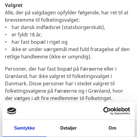
Valgret
Alle, der på valgdagen opfylder følgende, har ret til at
brevstemme til folketingsvalget:
• har dansk indfødsret (statsborgerskab),
• er fyldt 18 år,
• har fast bopæl i riget og
• ikke er under værgemål med fuld fratagelse af den
retlige handleevne (ikke er umyndig).
Personer, der har fast bopæl på Færøerne eller i
Grønland, har ikke valgret til folketingsvalget i
Danmark. Disse personer har i stedet valgret til
folketingsvalgene på Færøerne og i Grønland, hvor
der vælges i alt fire medlemmer til Folketinget.
Sådan brevstemmer du
Hvis du opholder dig i udlandet og opfylder
overstående betingelser, kan du brevstemme på
Samtykke
Detaljer
Om
enhver dansk ambassade eller konsulat i det land,