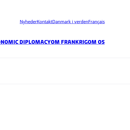
Nyheder
Kontakt
Danmark i verden
Français
onomic Diplomacy
Om Frankrig
Om os