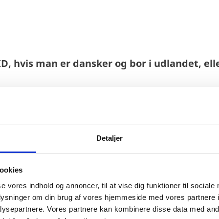
D, hvis man er dansker og bor i udlandet, el
t oprette MitID direkte i MitID appen, hvis man h
ering, så man også kan bruge udenlandske pas el
Detaljer
ookies
 at oprette MitID, hvis man er bosat i udlandet 
se vores indhold og annoncer, til at vise dig funktioner til sociale
oplysninger om din brug af vores hjemmeside med vores partnere i
ysepartnere. Vores partnere kan kombinere disse data med andr
-kort, der er udstyret med en chip og adgang til 