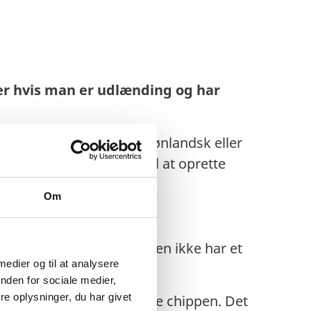
ler hvis man er udlænding og har
avde et gyldigt dansk, grønlandsk eller
ler ID-kort med chip til at oprette
Om
og har brug for MitID, men ikke har et
 medier og til at analysere
nden for sociale medier,
e oplysninger, du har givet
en telefon, der kan scanne chippen. Det