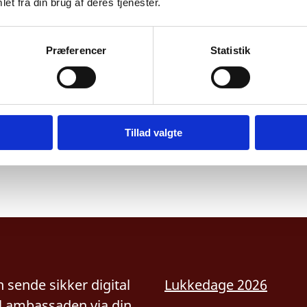
et fra din brug af deres tjenester.
n nyere Android-telefon.
Præferencer
Statistik
 alle offentlige selvbetjeningsløsninger, indtil N
Tillad valgte
 sende sikker digital
Lukkedage 2026
il ambassaden via
din