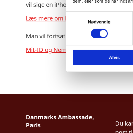
dem, eller som de har indsaml
vil sige en iPhone 7 og opefter eller e
S
Læs mere om krav til pas/ID-kort her.
Nødvendig
a
m
Man vil fortsat kunne benytte NemID til
t
y
Mit-ID og NemID - læs mere her
k
Afvis
k
e
v
a
l
g
Danmarks Ambassade,
Du kan
Paris
post t