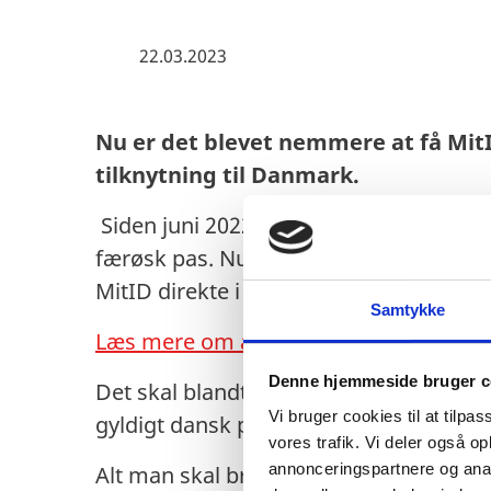
22.03.2023
Nu er det blevet nemmere at få MitI
tilknytning til Danmark.
Siden juni 2022 har det været muligt a
færøsk pas. Nu er der kommet en opdat
MitID direkte i appen.
Samtykke
Læs mere om at få MitID her.
Denne hjemmeside bruger c
Det skal blandt andet gøre det nemmere
Vi bruger cookies til at tilpas
gyldigt dansk pas.
vores trafik. Vi deler også 
annonceringspartnere og anal
Alt man skal bruge er et gyldigt pas/ID