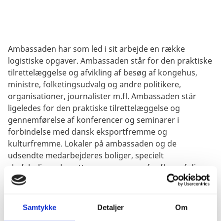
Ambassaden har som led i sit arbejde en række
logistiske opgaver. Ambassaden står for den praktiske
tilrettelæggelse og afvikling af besøg af kongehus,
ministre, folketingsudvalg og andre politikere,
organisationer, journalister m.fl. Ambassaden står
ligeledes for den praktiske tilrettelæggelse og
gennemførelse af konferencer og seminarer i
forbindelse med dansk eksportfremme og
kulturfremme. Lokaler på ambassaden og de
udsendte medarbejderes boliger, specielt
chefsboligen, benyttes som rammen for flere af disse
arrangementer.
Samtykke
Detaljer
Om
Kontakt - Administration