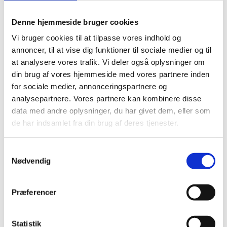
Ulla Smidt - Leder af administrationsafdelingen
Denne hjemmeside bruger cookies
Marianne Felsenburg - Administrativ assistent
Vi bruger cookies til at tilpasse vores indhold og
Camilla Beylerian-Grovn - Administrativ assistent
annoncer, til at vise dig funktioner til sociale medier og til
at analysere vores trafik. Vi deler også oplysninger om
Henning Hansen - Husinspektør
din brug af vores hjemmeside med vores partnere inden
for sociale medier, annonceringspartnere og
analysepartnere. Vores partnere kan kombinere disse
Kontakt - Borgerservice
data med andre oplysninger, du har givet dem, eller som
Ambassadens borgerservice tilbyder bistand og
de har indsamlet fra din brug af deres tjenester.
vejledning til danske statsborgere og udenlandske
statsborgere med fast bopæl i Danmark. Du kan læse
S
mere
her
.
Nødvendig
a
m
Mailadresse til
t
Borgerservice:
parambconsular@um.dk
Præferencer
y
Tlf: +33 (0) 144 31 21 21
k
k
Statistik