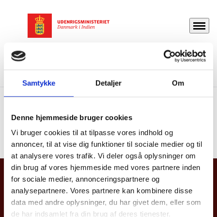
Menu
Gå til forsiden
Danmark i Indien
Om os
Vores arbejdsområder
Public Diplomacy og Kultur
Samtykke
Detaljer
Om
Public Diplomacy og
Denne hjemmeside bruger cookies
Kultur
Vi bruger cookies til at tilpasse vores indhold og
annoncer, til at vise dig funktioner til sociale medier og til
at analysere vores trafik. Vi deler også oplysninger om
din brug af vores hjemmeside med vores partnere inden
Danmarks Ambassade i Indien
for sociale medier, annonceringspartnere og
analysepartnere. Vores partnere kan kombinere disse
33 B, Dr. S. Radhakrishnan Marg,
data med andre oplysninger, du har givet dem, eller som
Chanakyapuri, New Delhi-110021
de har indsamlet fra din brug af deres tjenester.