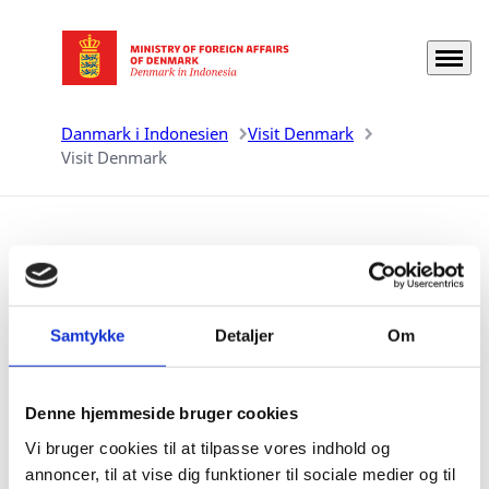
Menu
Go to frontpage
Danmark i Indonesien
Visit Denmark
Visit Denmark
visit denmark
01.09.2016
Samtykke
Detaljer
Om
Take a look in the magazine, if you want to know more
Denne hjemmeside bruger cookies
about where to stay in Denmark, places to eat, what to
Vi bruger cookies til at tilpasse vores indhold og
do and explore when you visit Denmark.
annoncer, til at vise dig funktioner til sociale medier og til