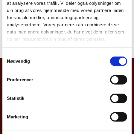
at analysere vores trafik. Vi deler også oplysninger om
din brug af vores hjemmeside med vores partnere inden
for sociale medier, annonceringspartnere og
Read the magazine here
analysepartnere. Vores partnere kan kombinere disse
data med andre oplysninger, du har givet dem, eller som
de har indsamlet fra din brug af deres tjenester.
S
Nødvendig
a
m
Embassy of Denmark, Indonesia
t
Præferencer
Menara Rajawali, 25th Floor
y
Jl. DR Ide Anak Agung Gde Agung
k
Kawasan Mega Kuningan
k
Statistik
Jakarta 12950
e
P.O. Box 4459
v
Marketing
a
l