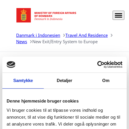
Menu
Go to frontpage
Danmark i Indonesien
Travel And Residence
News
New Exit/Entry System to Europe
New Exit/Entry System to
Europe
Samtykke
Detaljer
Om
27.01.2022
Denne hjemmeside bruger cookies
Vi bruger cookies til at tilpasse vores indhold og
The European Union has launched a new Entry/Exit
annoncer, til at vise dig funktioner til sociale medier og til
System (EES) which will be in effect from 12 October,
at analysere vores trafik. Vi deler også oplysninger om
2025, onwards. The EES is an automated IT-system for