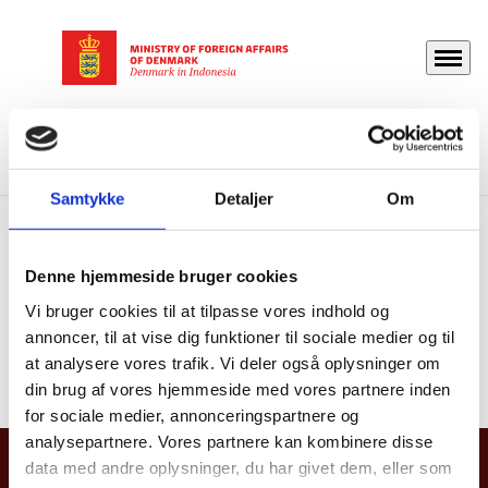
Menu
Go to frontpage
Danmark i Indonesien
Travel And Residence
News
The Embassy in Jakarta will be closed
Samtykke
Detaljer
Om
The Embassy in Jakarta
Denne hjemmeside bruger cookies
will be closed
Vi bruger cookies til at tilpasse vores indhold og
annoncer, til at vise dig funktioner til sociale medier og til
27.01.2022
at analysere vores trafik. Vi deler også oplysninger om
din brug af vores hjemmeside med vores partnere inden
for sociale medier, annonceringspartnere og
analysepartnere. Vores partnere kan kombinere disse
data med andre oplysninger, du har givet dem, eller som
Embassy of Denmark, Indonesia