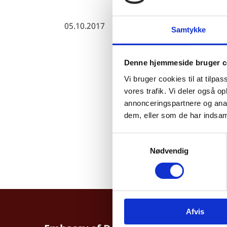
05.10.2017
Samtykke
Denne hjemmeside bruger c
Vi bruger cookies til at tilpas
vores trafik. Vi deler også 
annonceringspartnere og anal
dem, eller som de har indsaml
Need to visit the emba
S
Book online appointm
Nødvendig
a
m
t
y
k
Afvis
k
e