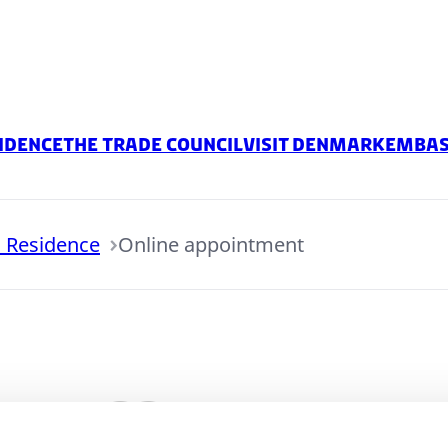
idence
The Trade Council
Visit Denmark
embas
d Residence
Online appointment
ointment