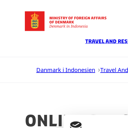
Go to frontpage
Travel And Res
Danmark i Indonesien
Travel An
Online app