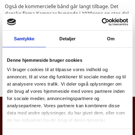
Også de kommercielle bånd går langt tilbage. Det
danske firma Kampsax byggede i 1930erne en stor del
af den trans-iranske jernbane fra Det Kaspiske Hav til
Den Persiske Golf. Nu om dage er famaceutiske
produkter Danmarks største eksportartikel til Iran.
Samtykke
Detaljer
Om
Det seneste danske udenrigsministerbesøg fandt sted
i 2016 ved daværende udenrigsminister Kristian
Denne hjemmeside bruger cookies
Jensen. Samme år besøgte Folketingets
Udenrigspolitiske Nævn Iran. Det seneste iranske
Vi bruger cookies til at tilpasse vores indhold og
ministerbesøg i Danmark fandt sted i 2018 ved den
annoncer, til at vise dig funktioner til sociale medier og til
iranske beskæftigelsesminister.
at analysere vores trafik. Vi deler også oplysninger om
din brug af vores hjemmeside med vores partnere inden
for sociale medier, annonceringspartnere og
analysepartnere. Vores partnere kan kombinere disse
Danmarks Ambassade, Iran
data med andre oplysninger, du har givet dem, eller som
de har indsamlet fra din brug af deres tjenester.
No. 10 Dashti St., Hedayat St.
Near Sadr Bridge, Dr. Shariati Ave.