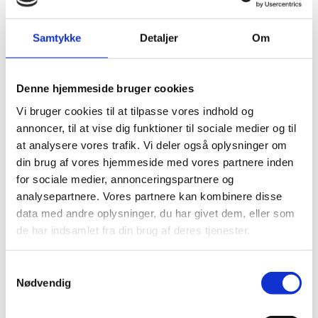
For mere information kontakt ambassadens
Samtykke
Detaljer
Om
energisektorrådgiver, Mads Knudsen
(
madknu@um.dk
) eller se mere
her
.
Denne hjemmeside bruger cookies
Vi bruger cookies til at tilpasse vores indhold og
annoncer, til at vise dig funktioner til sociale medier og til
Resultater fra første
at analysere vores trafik. Vi deler også oplysninger om
fase af Climate Change
din brug af vores hjemmeside med vores partnere inden
for sociale medier, annonceringspartnere og
and Energy Program
analysepartnere. Vores partnere kan kombinere disse
data med andre oplysninger, du har givet dem, eller som
de har indsamlet fra din brug af deres tjenester.
Læs mere om resultaterne fra den første fase af
S
myndighedssamarbejdet inden for energi og klima
Nødvendig
a
mellem Mexico og Danmark her:
m
Evaluation Coordination on Climate Change