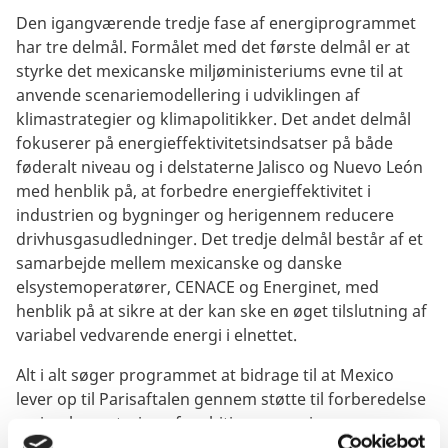
Den igangværende tredje fase af energiprogrammet
har tre delmål. Formålet med det første delmål er at
styrke det mexicanske miljøministeriums evne til at
anvende scenariemodellering i udviklingen af
klimastrategier og klimapolitikker. Det andet delmål
fokuserer på energieffektivitetsindsatser på både
føderalt niveau og i delstaterne Jalisco og Nuevo León
med henblik på, at forbedre energieffektivitet i
industrien og bygninger og herigennem reducere
drivhusgasudledninger. Det tredje delmål består af et
samarbejde mellem mexicanske og danske
elsystemoperatører, CENACE og Energinet, med
henblik på at sikre at der kan ske en øget tilslutning af
variabel vedvarende energi i elnettet.
Alt i alt søger programmet at bidrage til at Mexico
lever op til Parisaftalen gennem støtte til forberedelse
og implementering af ambitiøse energi- og
klimapolitikker.