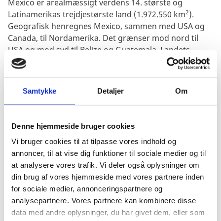
Mexico er arealmæssigt verdens 14. største og
2
Latinamerikas trejdjestørste land (1.972.550 km
).
Geografisk henregnes Mexico, sammen med USA og
Canada, til Nordamerika. Det grænser mod nord til
USA og mod syd til Belize og Guatemala. Landets
beliggenhed mellem ca. 14 og 32 grader nordlig
bredde samt de stærkt varierende højdeforhold
medfører, at klimaet veksler fra tropisk og subtropisk
Samtykke
Detaljer
Om
ved kysten til tempereret i højlandet.
Denne hjemmeside bruger cookies
Mexico omfatter 32 delstater. Mexico Citys urbane
befolkning anslås til op imod 22 mio., hvilket gør byen
Vi bruger cookies til at tilpasse vores indhold og
til en af verdens folkerigeste og samtidig medfører en
annoncer, til at vise dig funktioner til sociale medier og til
række miljømæssige belastninger. Op imod halvdelen
at analysere vores trafik. Vi deler også oplysninger om
af landets industri og en meget væsentlig del af
din brug af vores hjemmeside med vores partnere inden
landets købekraft er koncentreret i
for sociale medier, annonceringspartnere og
hovedstadsområdet, hvor godt hver femte mexicaner
analysepartnere. Vores partnere kan kombinere disse
er bosiddende. De to største provinsbyer er
data med andre oplysninger, du har givet dem, eller som