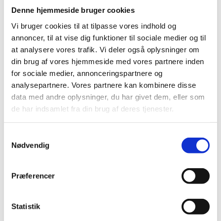
Denne hjemmeside bruger cookies
Name: Hari Prasad Dharel
Services
Information om Coronavirus/Covid-19
Vi bruger cookies til at tilpasse vores indhold og
annoncer, til at vise dig funktioner til sociale medier og til
Email:
kathmandu@umgate.dk
Children passport (under 12 years old)
Information til danskere om coronavirus/COVID-
at analysere vores trafik. Vi deler også oplysninger om
19 på Udenrigsministeriets hjemmeside.
Phone:
+977 (1) 4952317
Passport extension
din brug af vores hjemmeside med vores partnere inden
for sociale medier, annonceringspartnere og
Emergency passport
analysepartnere. Vores partnere kan kombinere disse
Services
Information til danskere om coronavirus/COVID-
data med andre oplysninger, du har givet dem, eller som
Passport applications
Children passport (under 12 years old)
19 på Danmarks ambassade
de har indsamlet fra din brug af deres tjenester.
Visa applications
i New Delhis hjemmeside.
Passport extension
S
Residence and permit applications
Emergency passport
Nødvendig
a
Udenrigsministeriets rejsevejledninger.
m
Passport applications
Opening hours
t
Præferencer
y
Visa applications
Opening hours: Monday to Thursday 9:00 - 16:30,
k
Friday 9:00 - 16:00
Residence and permit applications
k
Statistik
Afholdelse af folkeafstemning i
e