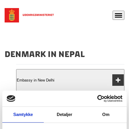
Menu
Gå til forsiden
Denmark in Nepal
Embassy in New Delhi
Contact
Honorary consuls in Kathmandu
Email:
delamb@um.dk
Samtykke
Detaljer
Om
Phone:
00-91 (11) 4209 0700
Contact